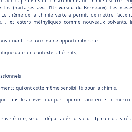
reux équipements et d’instruments de chimie est très en
ps (partagés avec l’Université de Bordeaux). Les élèves
 Le thème de la chimie verte a permis de mettre l’accent
, , les esters méthyliques comme nouveaux solvants, la 
constituent une formidable opportunité pour :
ifique dans un contexte différents,
ssionnels,
ements qui ont cette même sensibilité pour la chimie.
ue tous les élèves qui participeront aux écrits le merc
preuve écrite, seront départagés lors d’un Tp-concours ré