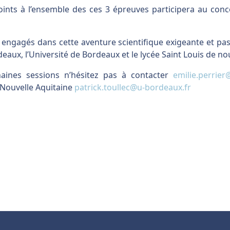
oints à l’ensemble des ces 3 épreuves participera au con
 engagés dans cette aventure scientifique exigeante et pa
ordeaux, l’Université de Bordeaux et le lycée Saint Louis de 
aines sessions n’hésitez pas à contacter
emilie.perrier
a Nouvelle Aquitaine
patrick.toullec@u-bordeaux.fr
imie