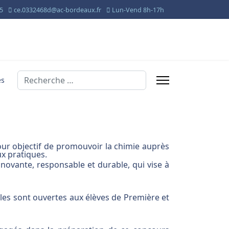
95
ce.0332468d@ac-bordeaux.fr
Lun-Vend 8h-17h
Valider
és
ur objectif de promouvoir la chimie auprès
ux pratiques.
nnovante, responsable et durable, qui vise à
lles sont ouvertes aux élèves de Première et