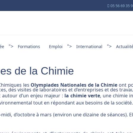
05 56 69 35 
">
">
">
cée
Formations
Emploi
International
Actualit
es de la Chimie
 Chimiques les
Olympiades Nationales de la Chimie
ont po
, des visites de laboratoires et d’entreprises et des trava
nt autour d’un enjeu majeur :
la chimie verte
, une chimie i
nvironnemental tout en répondant aux besoins de la société.
s-midi, d’octobre à mars (environ une dizaine de séances). E