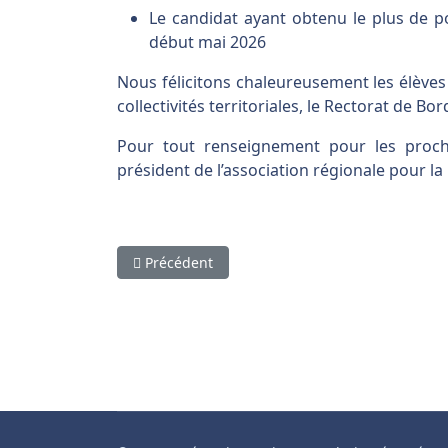
Le candidat ayant obtenu le plus de p
début mai 2026
Nous félicitons chaleureusement les élèves
collectivités territoriales, le Rectorat de B
Pour tout renseignement pour les proch
président de l’association régionale pour l
Article précédent : Forum des Métiers de la Ch
Précédent