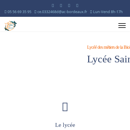
05 56 69 35 95
ce.0332468d@ac-bordeaux.fr
Lun-Vend 8h-17h
Lycéé des métiers de la Biol
Lycée Sai
Le lycée