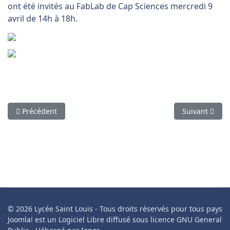
ont été invités au FabLab de Cap Sciences mercredi 9
avril de 14h à 18h.
Article précédent : Rentrée 2025 : dates et horaires
Article suivan
Précédent
Suivant
© 2026 Lycée Saint Louis - Tous droits réservés pour tous pays
Joomla! est un Logiciel Libre diffusé sous licence GNU General