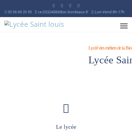
05 56 69 35 95
ce.0332468d@ac-bordeaux.fr
Lun-Vend 8h-17h
Lycéé des métiers de la Biol
Lycée Sai
Le lycée