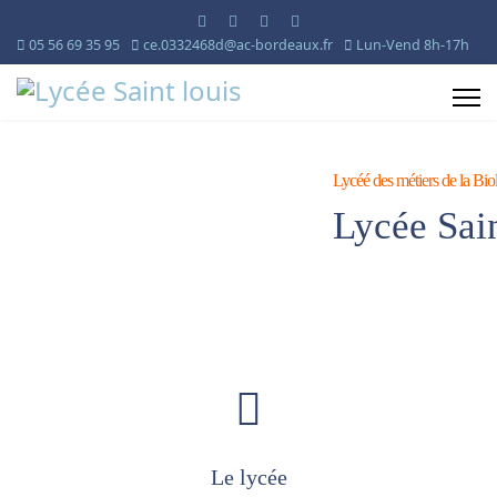
05 56 69 35 95
ce.0332468d@ac-bordeaux.fr
Lun-Vend 8h-17h
Lycéé des métiers de la Biol
Lycée Sai
Le lycée