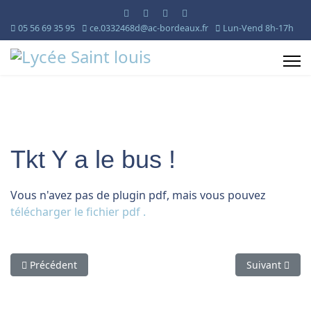
05 56 69 35 95
ce.0332468d@ac-bordeaux.fr
Lun-Vend 8h-17h
Tkt Y a le bus !
Vous n'avez pas de plugin pdf, mais vous pouvez
télécharger le fichier pdf .
Article précédent : ERASMUS DAYS 2024
Article suiva
Précédent
Suivant